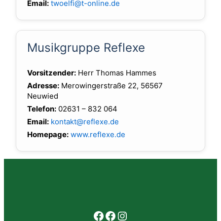
Email:
twoelfi@t-online.de
Musikgruppe Reflexe
Vorsitzender:
Herr Thomas Hammes
Adresse:
Merowingerstraße 22, 56567
Neuwied
Telefon:
02631 – 832 064
Email:
kontakt@reflexe.de
Homepage:
www.reflexe.de
Facebook
Facebook
Instagram