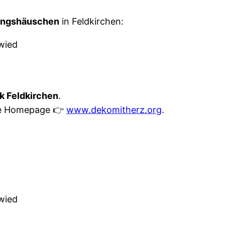
ungshäuschen
in Feldkirchen:
wied
k Feldkirchen
.
ine Homepage 👉
www.dekomitherz.org
.
wied