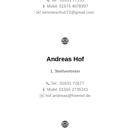
📱 Mobil: 01575 4078397
✉️ simoneschuh72@gmail.com
E-Mail
Andreas Hof
1. Stellvertreter
📞 Tel.: 02631 72677
📱 Mobil: 01555 2735241
✉️ hof.andreas@freenet.de
E-Mail