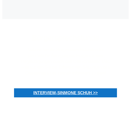
Bürgersprechstunde
Nutzen Sie die Bürgersprechstunden für
persönliche Anregungen, Fragen, sowie
Beglaubigungen durch den Ortsvorsteher. Und
– besuchen Sie die Öffentlichen Sitzungen des
Ortsbeirates um zeitnah informiert zu sein!
INTERVIEW-SINMONE SCHUH >>