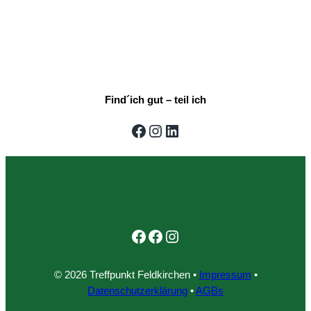
Find´ich gut – teil ich
Facebook
Instagram
LinkedIn
Facebook
Facebook
Instagram
© 2026 Treffpunkt Feldkirchen •
Impressum
•
Datenschutzerklärung
•
AGBs