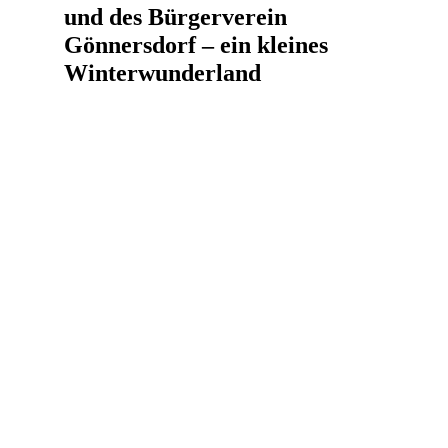
und des Bürgerverein
Gönnersdorf – ein kleines
Winterwunderland
Anschließend zog der Zug weiter zum
Weihnachtsmarkt auf dem Gelände des AWO
Ortsverband Feldkirchen Neuwied und den
umliegenden Ständen. Dort erwartete die Gäste ein
liebevoll gestaltetes Winterdorf: kunstvolle
Handarbeiten, selbstgemachte Dekorationen, der
Duft von Gebäck und warmen Getränken – alles
mit viel Engagement vorbereitet.
Die strahlenden Augen der Kinder, die fröhliche
Unbeschwertheit und die vielen kleinen
Begegnungen machten die besondere Wärme
dieses Abends erst richtig spürbar. Musikalische
Beiträge aus der Ortsgemeinschaft verliehen der
Atmosphäre zusätzlich etwas Festliches und
Verbundenes.