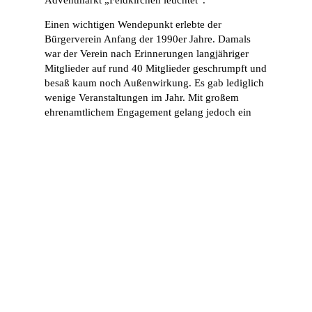
Einen wichtigen Wendepunkt erlebte der
Bürgerverein Anfang der 1990er Jahre. Damals
war der Verein nach Erinnerungen langjähriger
Mitglieder auf rund 40 Mitglieder geschrumpft und
besaß kaum noch Außenwirkung. Es gab lediglich
wenige Veranstaltungen im Jahr. Mit großem
ehrenamtlichem Engagement gelang jedoch ein
Neustart.
Unter dem damaligen Vorsitzenden Rolf Reisdorf
entstand gemeinsam mit engagierten Mitstreitern
die Idee zum Bau eines Backes im Waschbachtal.
Dort sollte nicht nur Brot gebacken, sondern auch
ein neuer Treffpunkt für die Dorfgemeinschaft
geschaffen werden. Während zahlreiche Helfer
den Backes in Eigenleistung errichteten, entstand
auch der bis heute bekannte Spruch:
„Himmelfahrt es Backesdaach.“
Der erste Backesdaach entwickelte sich schnell zu