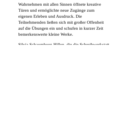
Wahrnehmen mit allen Sinnen öffnete kreative
Türen und ermöglichte neue Zugänge zum
eigenen Erleben und Ausdruck. Die
Teilnehmenden ließen sich mit großer Offenheit
auf die Übungen ein und schufen in kurzer Zeit
bemerkenswerte kleine Werke.
Silvia Schaumburg-Hillen, die die Schreibwerkstatt
leitete, zeigte sich erfreut über die Kreativität und
Offenheit der Gruppe. Gemeinsam mit den
Veranstalterinnen Petra Frey und Frau Schneider
zog sie ein positives Fazit:
„Bei dem etwa zweistündigen Treffen erprobten
sich elf Teilnehmerinnen und Teilnehmer mit
Freude am Geschriebenen einmal selbst im
Erschaffen eigener kurzer Texte. Der Fokus auf
Sinneserfahrungen öffnete kreative Türen und in
kurzen Schreibübungen entstanden berührende
Werke und ein gelungener Nachmittag voller
Inspiration und Austausch.“