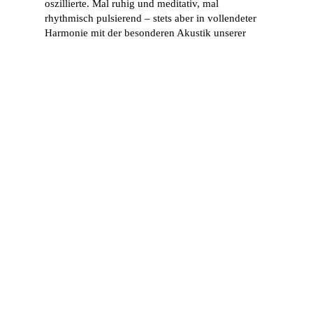
oszillierte. Mal ruhig und meditativ, mal
rhythmisch pulsierend – stets aber in vollendeter
Harmonie mit der besonderen Akustik unserer
Feldkirche.
Was mich besonders beeindruckt hat, war die
Atmosphäre
: Das Licht, der historische
Kirchenraum, die konzentrierte Stille des
Publikums – all das machte diesen Abend zu
einem Erlebnis, das weit über ein gewöhnliches
Konzert hinausging.
Photo: Elke Döbbeler
Ich habe selten Musik so körperlich und geistig
zugleich gespürt. Sie war nicht nur zu hören,
sondern zu
fühlen
. Vielleicht liegt darin die wahre
Kunst von „Blackwood“ – sie schaffen
Verbindungen zwischen Klang, Raum und
Zuhörer, die nachhallen.