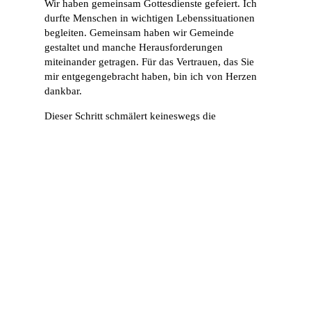
Wir haben gemeinsam Gottesdienste gefeiert. Ich
durfte Menschen in wichtigen Lebenssituationen
begleiten. Gemeinsam haben wir Gemeinde
gestaltet und manche Herausforderungen
miteinander getragen. Für das Vertrauen, das Sie
mir entgegengebracht haben, bin ich von Herzen
dankbar.
Dieser Schritt schmälert keineswegs die
Wertschätzung für die Menschen hier vor Ort und
die gemeinsame Zeit. Im Gegenteil: Gerade weil
mir die Gemeinde ans Herz gewachsen ist, fällt der
Abschied schwer.
Für die Kirchengemeinde ist wichtig zu wissen,
dass die Pfarrstelle wiederbesetzt werden soll. Das
Presbyterium plant eine Ausschreibung, sodass
Pfarrpersonen sich bewerben können. Nach
jetzigem Stand ist damit zu rechnen, dass die
Pfarrstelle zunächst vakant sein wird. Selbst ein
zügiges Bewerbungsverfahren wird
voraussichtlich bis Ende des Jahres 2026 dauern.